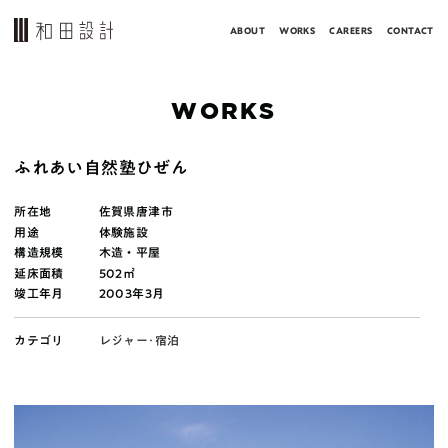
ABOUT
WORKS
CAREERS
CONTACT
WORKS
ふれあい自然塾ひぜん
所在地
佐賀県唐津市
用途
体験施設
構造規模
木造・平屋
延床面積
502㎡
竣工年月
2003年3月
カテゴリ
レジャー･宿泊