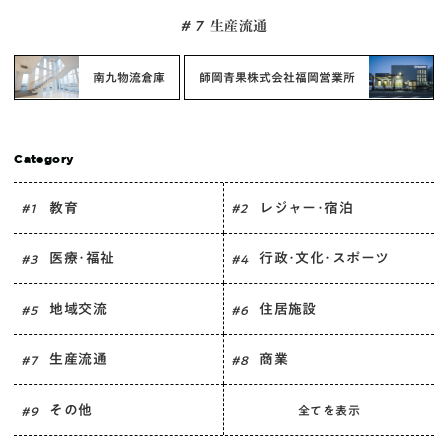
# 7
生産流通
南九物流倉庫
師岡青果株式会社福岡営業所
Category
教育
レジャー･宿泊
# 1
# 2
医療･福祉
行政･文化･スポーツ
# 3
# 4
地域交流
住居施設
# 5
# 6
生産流通
商業
# 7
# 8
その他
全てを表示
# 9