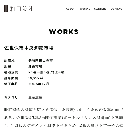
ABOUT
WORKS
CAREERS
CONTACT
WORKS
佐世保市中央卸売市場
所在地
長崎県佐世保市
用途
卸売市場
構造規模
RC造一部S造､地上4階
延床面積
19,259㎡
竣工年月
2006年12月
カテゴリ
生産流通
既存建物の機能と広さを確保した高度化を行うための改築計画で
ある。佐世保駅周辺再開発事業(ポートルネサンス21計画)を考慮
して､周辺のデザインに馴染ませるため､屋根の形状をアーチの連