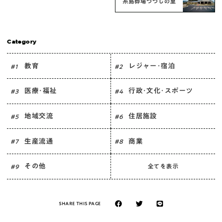
糸島葬場つつじの里
Category
教育
レジャー･宿泊
# 1
# 2
医療･福祉
行政･文化･スポーツ
# 3
# 4
地域交流
住居施設
# 5
# 6
生産流通
商業
# 7
# 8
その他
全てを表示
# 9
SHARE THIS PAGE