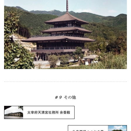
# 9
その他
太宰府天満宮社務所 余香殿