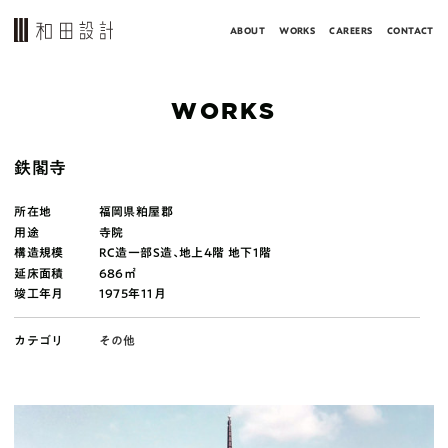
ABOUT
WORKS
CAREERS
CONTACT
WORKS
鉄閣寺
所在地
福岡県粕屋郡
用途
寺院
構造規模
RC造一部S造､地上4階 地下1階
延床面積
686㎡
竣工年月
1975年11月
カテゴリ
その他