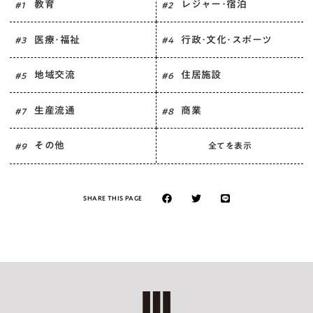
教育
レジャー･宿泊
# 1
# 2
医療･福祉
行政･文化･スポーツ
# 3
# 4
地域交流
住居施設
# 5
# 6
生産流通
商業
# 7
# 8
その他
全てを表示
# 9
SHARE THIS PAGE