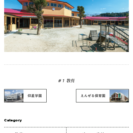
# 1
教育
仰星学園
えんぜる保育園
Category