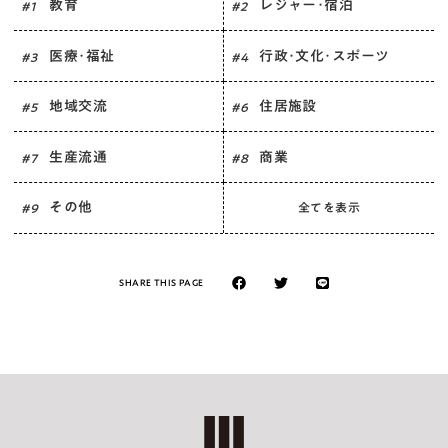
教育
レジャー･宿泊
# 1
# 2
医療･福祉
行政･文化･スポーツ
# 3
# 4
地域交流
住居施設
# 5
# 6
生産流通
商業
# 7
# 8
その他
全てを表示
# 9
SHARE THIS PAGE