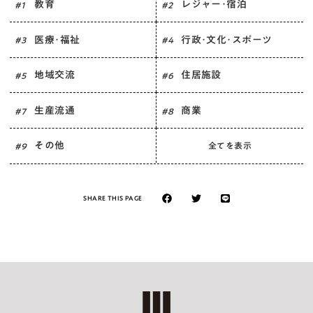
教育
レジャー･宿泊
# 1
# 2
医療･福祉
行政･文化･スポーツ
# 3
# 4
地域交流
住居施設
# 5
# 6
生産流通
商業
# 7
# 8
その他
全てを表示
# 9
SHARE THIS PAGE